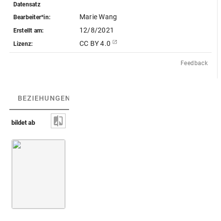
Datensatz
Marie Wang
Bearbeiter*in:
12/8/2021
Erstellt am:
CC BY 4.0
Lizenz:
Feedback
BEZIEHUNGEN
(3)
BEZIEHUNGSGRAPH
bildet ab
Harpokrates [nicht identifiziert]