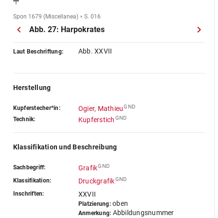
Spon 1679 (Miscellanea)
S. 016
Abb. 27: Harpokrates
Abb. XXVII
Laut Beschriftung:
Herstellung
GND
Kupferstecher*in:
Ogier, Mathieu
GND
Technik:
Kupferstich
Klassifikation und Beschreibung
GND
Sachbegriff:
Grafik
GND
Klassifikation:
Druckgrafik
Inschriften:
XXVII
oben
Platzierung:
Abbildungsnummer
Anmerkung: