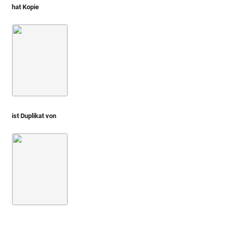
hat Kopie
Montfaucon 1719 (L'antiquité, 1. Aufl.)
Bd. 2,2
1. Buch
ist Duplikat von
Montfaucon, Papiers de Montfaucon [Latin 11916]
Fol. 21