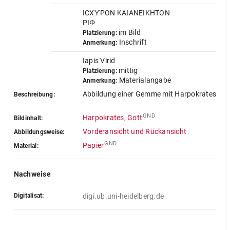
ICXƳPON KAIANEIKHTON
PIΦ
im Bild
Platzierung:
Inschrift
Anmerkung:
Iapis Virid
mittig
Platzierung:
Materialangabe
Anmerkung:
Abbildung einer Gemme mit Harpokrates
Beschreibung:
GND
Harpokrates, Gott
Bildinhalt:
Vorderansicht und Rückansicht
Abbildungsweise:
GND
Papier
Material:
Nachweise
Digitalisat:
digi.ub.uni-heidelberg.de