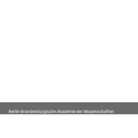
Berlin-Brandenburgische Akademie der Wissenschaften
Antiquitatum Thesaurus. Antiken in den europäischen
Bildquellen des 17. und 18. Jahrhunderts
Impressum