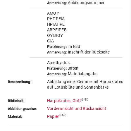
Abbildungsnummer
Anmerkung:
AMOƳ
PHΠPEIA
HPIAΠPE
ABPEIPEB
OƳBIOƳ
ꙌΔ
im Bild
Platzierung:
Inschrift der Rückseite
Anmerkung:
Amethystus.
unten
Platzierung:
Materialangabe
Anmerkung:
Abbildung einer Gemme mit Harpokrates
Beschreibung:
auf Lotusblüte und Sonnenbarke
GND
Harpokrates, Gott
Bildinhalt:
Vorderansicht und Rückansicht
Abbildungsweise:
GND
Papier
Material: