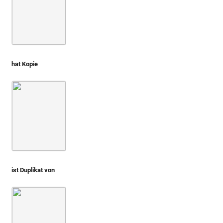
hat Kopie
Montfaucon 1719 (L'antiquité, 1. Aufl.)
Bd. 2,2
1. Buch
ist Duplikat von
Montfaucon, Papiers de Montfaucon [Latin 11916]
Fol. 21