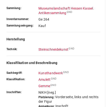
Sammlung:
Museumslandschaft Hessen Kassel.
GND
Antikensammlung
Inventarnummer:
Ge 264
Sammlungseingang:
Kauf
Herstellung
GND
Technik:
Steinschneidekunst
Klassifikation und Beschreibung
GND
Sachbegriff:
Kunsthandwerk
GND
Klassifikation:
Amulett
GND
Gemme
Inschriften:
NIKH [neg.]
Vorderseite, links und rechts
Platzierung:
der Figur
Inschrift
Anmerkung: