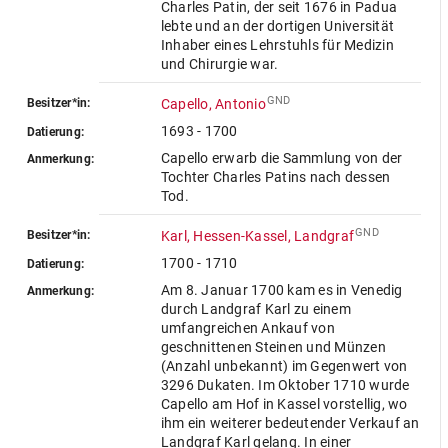
Charles Patin, der seit 1676 in Padua
lebte und an der dortigen Universität
Inhaber eines Lehrstuhls für Medizin
und Chirurgie war.
GND
Besitzer*in:
Capello, Antonio
1693 - 1700
Datierung:
Capello erwarb die Sammlung von der
Anmerkung:
Tochter Charles Patins nach dessen
Tod.
GND
Besitzer*in:
Karl, Hessen-Kassel, Landgraf
1700 - 1710
Datierung:
Am 8. Januar 1700 kam es in Venedig
Anmerkung:
durch Landgraf Karl zu einem
umfangreichen Ankauf von
geschnittenen Steinen und Münzen
(Anzahl unbekannt) im Gegenwert von
3296 Dukaten. Im Oktober 1710 wurde
Capello am Hof in Kassel vorstellig, wo
ihm ein weiterer bedeutender Verkauf an
Landgraf Karl gelang. In einer