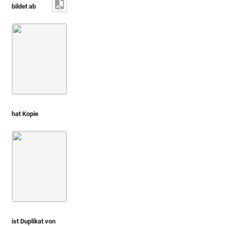
bildet ab
Staatliche Museen
Liktorenbeil
zu Berlin.
Antikensammlung
hat Kopie
Montfaucon 1719 (L'antiquité, 1. Aufl.)
Bd. 2,1
3. Buch
ist Duplikat von