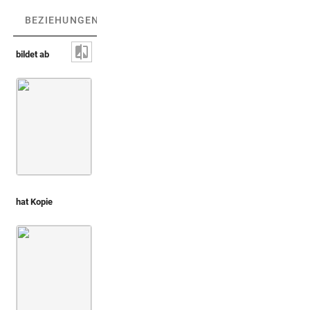
BEZIEHUNGEN
(3)
BEZIEHUNGSGRAPH
bildet ab
Tanzender Satyr mit Thyrsos [neuzeitlich] [ve
hat Kopie
Montfaucon 1719 (L'antiquité, 1. Aufl.)
Bd. 2,1
3. Buch