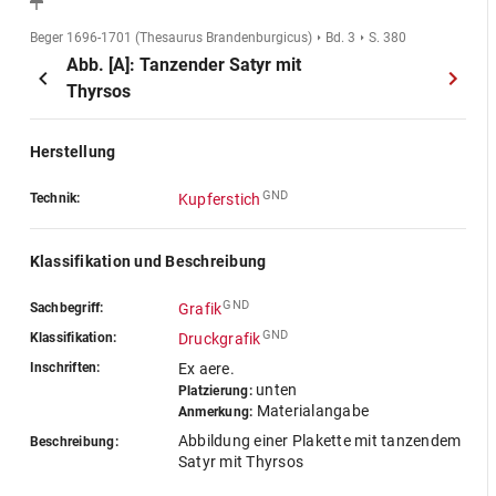
Beger 1696-1701 (Thesaurus Brandenburgicus)
Bd. 3
S. 380
Abb. [A]: Tanzender Satyr mit
Thyrsos
Herstellung
GND
Technik:
Kupferstich
Klassifikation und Beschreibung
GND
Sachbegriff:
Grafik
GND
Klassifikation:
Druckgrafik
Inschriften:
Ex aere.
unten
Platzierung:
Materialangabe
Anmerkung:
Abbildung einer Plakette mit tanzendem
Beschreibung:
Satyr mit Thyrsos