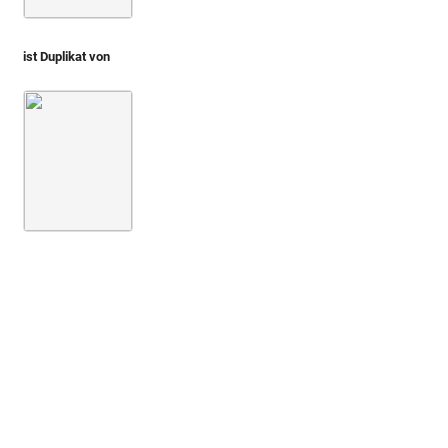
ist Duplikat von
Montfaucon, Papiers de Montfaucon [Latin 11916]
Fol. 09