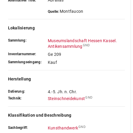
Abraxas
Alternativer Titel:
Montfaucon
Quelle:
Lokalisierung
Sammlung:
Museumslandschaft Hessen Kassel.
GND
Antikensammlung
Inventarnummer:
Ge 209
Sammlungseingang:
Kauf
Herstellung
Datierung:
4.-5. Jh. n. Chr.
GND
Technik:
Steinschneidekunst
Klassifikation und Beschreibung
GND
Sachbegriff:
Kunsthandwerk