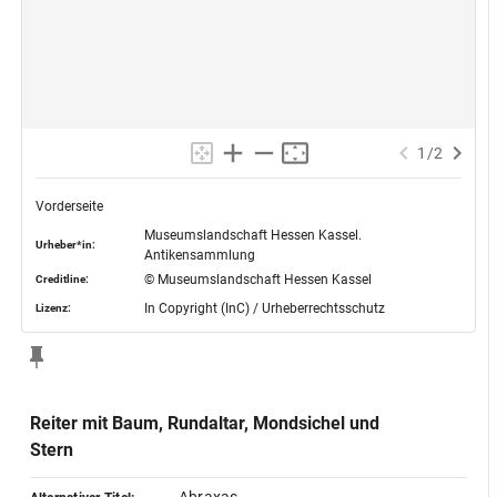
1
/
2
Vorderseite
Museumslandschaft Hessen Kassel.
Urheber*in:
Antikensammlung
© Museumslandschaft Hessen Kassel
Creditline:
In Copyright (InC) / Urheberrechtsschutz
Lizenz:
Reiter mit Baum, Rundaltar, Mondsichel und
Stern