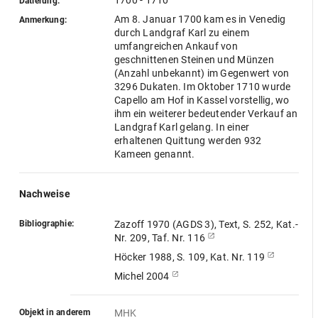
1700 - 1710
Datierung:
Am 8. Januar 1700 kam es in Venedig
Anmerkung:
durch Landgraf Karl zu einem
umfangreichen Ankauf von
geschnittenen Steinen und Münzen
(Anzahl unbekannt) im Gegenwert von
3296 Dukaten. Im Oktober 1710 wurde
Capello am Hof in Kassel vorstellig, wo
ihm ein weiterer bedeutender Verkauf an
Landgraf Karl gelang. In einer
erhaltenen Quittung werden 932
Kameen genannt.
Nachweise
Bibliographie:
Zazoff 1970 (AGDS 3), Text, S. 252, Kat.-
Nr. 209, Taf. Nr. 116
Höcker 1988, S. 109, Kat. Nr. 119
Michel 2004
Objekt in anderem
MHK