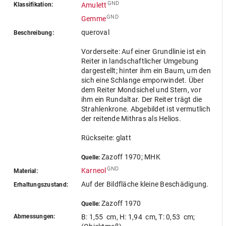
GND
Klassifikation:
Amulett
GND
Gemme
queroval
Beschreibung:
Vorderseite: Auf einer Grundlinie ist ein
Reiter in landschaftlicher Umgebung
dargestellt; hinter ihm ein Baum, um den
sich eine Schlange emporwindet. Über
dem Reiter Mondsichel und Stern, vor
ihm ein Rundaltar. Der Reiter trägt die
Strahlenkrone. Abgebildet ist vermutlich
der reitende Mithras als Helios.
Rückseite: glatt
Zazoff 1970; MHK
Quelle:
GND
Karneol
Material:
Auf der Bildfläche kleine Beschädigung.
Erhaltungszustand:
Zazoff 1970
Quelle:
Abmessungen:
B: 1,55 cm
,
H: 1,94 cm
,
T: 0,53 cm
;