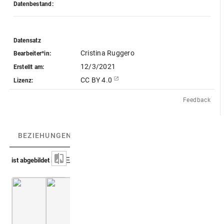
Datenbestand:
Datensatz
Cristina Ruggero
Bearbeiter*in:
12/3/2021
Erstellt am:
CC BY 4.0
Lizenz:
Feedback
BEZIEHUNGEN
(3)
BEZIEHUNGSGRAPH
ist abgebildet in
Capello 1702 (Prodromus iconicus)
Montfaucon, Papiers de Montfaucon [Latin 11
Taf. [31], Nr. 185-192