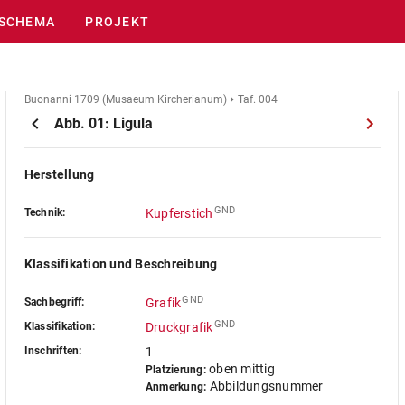
SCHEMA
PROJEKT
Buonanni 1709 (Musaeum Kircherianum)
Taf. 004
Abb. 01: Ligula
Herstellung
GND
Technik:
Kupferstich
Klassifikation und Beschreibung
GND
Sachbegriff:
Grafik
GND
Klassifikation:
Druckgrafik
Inschriften:
1
oben mittig
Platzierung:
Abbildungsnummer
Anmerkung: