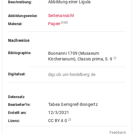
Abbildung einer Ligula
Beschreibung:
Seitenansicht
Abbildungsweise:
GND
Papier
Material:
Nachweise
Bibliographie:
Buonanni 1709 (Musaeum
Kircherianum), Classis prima, S. 9
Digitalisat:
digi.ub.uni-heidelberg.de
Datensatz
Tabea Gerngreif-Bongertz
Bearbeiter*in:
12/3/2021
Erstellt am:
CC BY 4.0
Lizenz:
Feedback