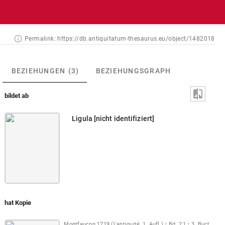
Permalink:
https://db.antiquitatum-thesaurus.eu/object/1482018
BEZIEHUNGEN
(3)
BEZIEHUNGSGRAPH
bildet ab
Ligula [nicht identifiziert]
hat Kopie
Montfaucon 1719 (L'antiquité, 1. Aufl.)
Bd. 2,1
3. Buch
Taf