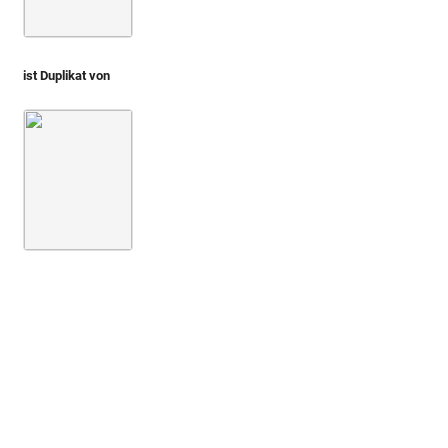
ist Duplikat von
Montfaucon, Papiers de Montfaucon [Latin 11916]
Fol. 09