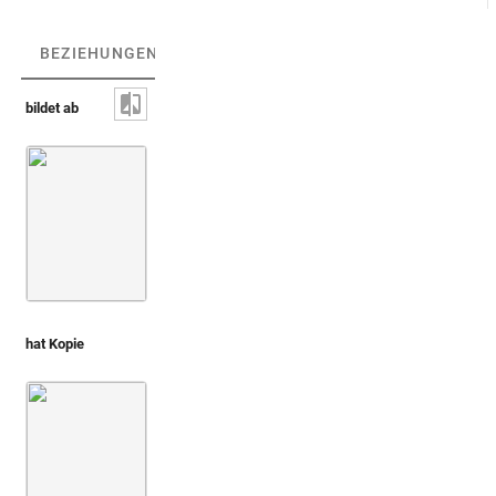
BEZIEHUNGEN
(3)
BEZIEHUNGSGRAPH
bildet ab
Kandelaberbasis mit waffentragenden Erote
hat Kopie
Montfaucon 1719 (L'antiquité, 1. Aufl.)
Bd. 2,1
3. Buch