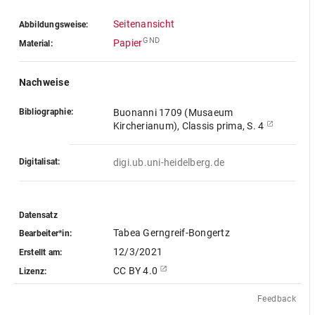
Seitenansicht
Abbildungsweise:
GND
Papier
Material:
Nachweise
Bibliographie:
Buonanni 1709 (Musaeum
Kircherianum), Classis prima, S. 4
Digitalisat:
digi.ub.uni-heidelberg.de
Datensatz
Tabea Gerngreif-Bongertz
Bearbeiter*in:
12/3/2021
Erstellt am:
CC BY 4.0
Lizenz:
Feedback