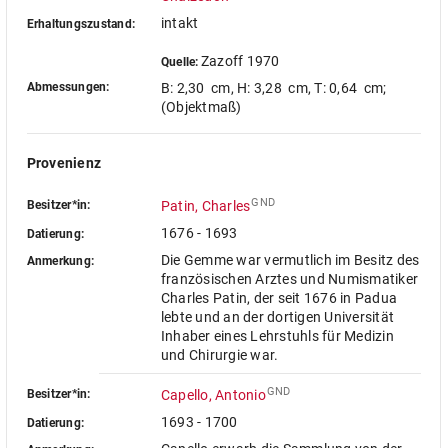
intakt
Erhaltungszustand:
Zazoff 1970
Quelle:
Abmessungen:
B: 2,30 cm
,
H: 3,28 cm
,
T: 0,64 cm
;
(Objektmaß)
Provenienz
GND
Besitzer*in:
Patin, Charles
1676 - 1693
Datierung:
Die Gemme war vermutlich im Besitz des
Anmerkung:
französischen Arztes und Numismatiker
Charles Patin, der seit 1676 in Padua
lebte und an der dortigen Universität
Inhaber eines Lehrstuhls für Medizin
und Chirurgie war.
GND
Besitzer*in:
Capello, Antonio
1693 - 1700
Datierung: