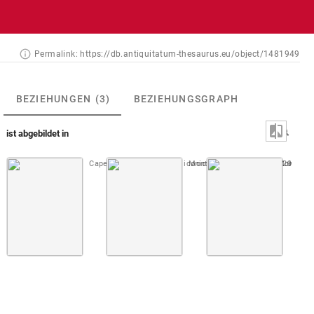
Permalink:
https://db.antiquitatum-thesaurus.eu/object/1481949
BEZIEHUNGEN
(3)
BEZIEHUNGSGRAPH
ist abgebildet in
Capello 1702 (Prodromus iconicus)
Montfaucon, Papiers de Montfauco
Taf. [05], Nr. 23-26
Montfau
Nr