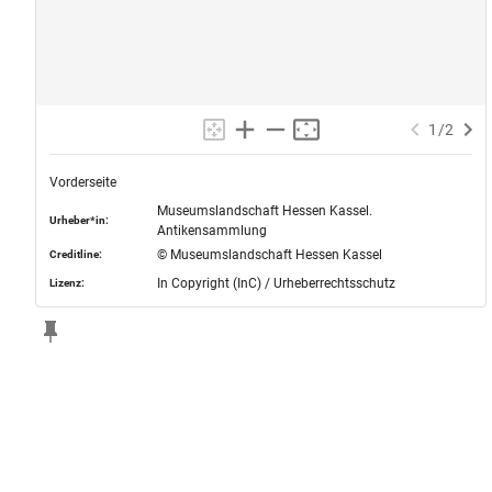
1
/
2
Vorderseite
Museumslandschaft Hessen Kassel.
Urheber*in:
Antikensammlung
© Museumslandschaft Hessen Kassel
Creditline:
In Copyright (InC) / Urheberrechtsschutz
Lizenz: