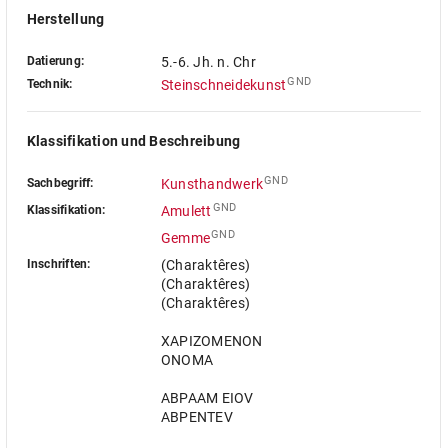
Herstellung
Datierung:
5.-6. Jh. n. Chr
GND
Technik:
Steinschneidekunst
Klassifikation und Beschreibung
GND
Sachbegriff:
Kunsthandwerk
GND
Klassifikation:
Amulett
GND
Gemme
Inschriften:
(Charaktêres)
(Charaktêres)
(Charaktêres)
XAPIZOMENON
ONOMA
ABPAAM EIOV
ABPENTEV