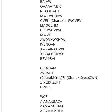
BAIAW
ΘAΛΛATABIC
NEXΘHѰHH
IAW OVEHAW
OVEKI(Charakter)WOVEV
EIAOCEHM
PEIHWOVIWH
IAWVE
AWOVXWKHPA
IVENΘAN
XWXAINXOVXH
XEVXEBAIEVX
BEVΦBAI
OEINOAM
ZVPATH
(Charaktêres)ƎI (Charaktêres)OWN
ƎIXƎIX ZƎFT
OPKIZ
WCE
AIANAKBACA
ΛAMAZA BAM
AIAZA AMOPA