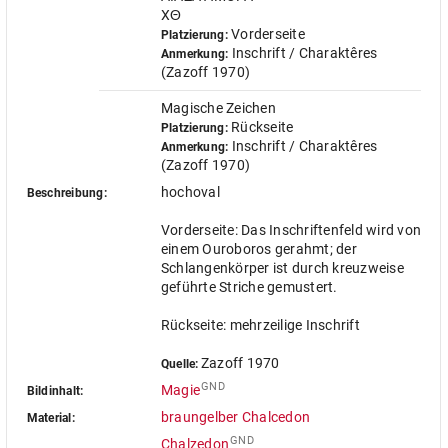
XΘ
Vorderseite
Platzierung:
Inschrift / Charaktêres
Anmerkung:
(Zazoff 1970)
Magische Zeichen
Rückseite
Platzierung:
Inschrift / Charaktêres
Anmerkung:
(Zazoff 1970)
hochoval
Beschreibung:
Vorderseite: Das Inschriftenfeld wird von
einem Ouroboros gerahmt; der
Schlangenkörper ist durch kreuzweise
geführte Striche gemustert.
Rückseite: mehrzeilige Inschrift
Zazoff 1970
Quelle:
GND
Magie
Bildinhalt:
braungelber Chalcedon
Material:
GND
Chalzedon