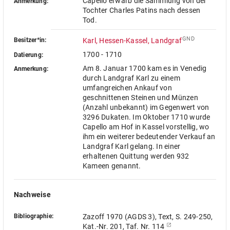
Capello erwarb die Sammlung von der
Anmerkung:
Tochter Charles Patins nach dessen
Tod.
GND
Besitzer*in:
Karl, Hessen-Kassel, Landgraf
1700 - 1710
Datierung:
Am 8. Januar 1700 kam es in Venedig
Anmerkung:
durch Landgraf Karl zu einem
umfangreichen Ankauf von
geschnittenen Steinen und Münzen
(Anzahl unbekannt) im Gegenwert von
3296 Dukaten. Im Oktober 1710 wurde
Capello am Hof in Kassel vorstellig, wo
ihm ein weiterer bedeutender Verkauf an
Landgraf Karl gelang. In einer
erhaltenen Quittung werden 932
Kameen genannt.
Nachweise
Bibliographie:
Zazoff 1970 (AGDS 3), Text, S. 249-250,
Kat.-Nr. 201, Taf. Nr. 114