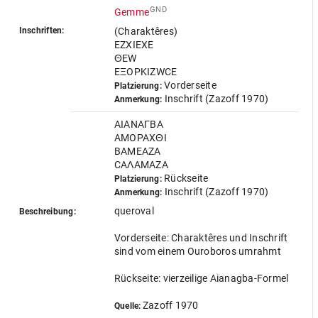
GND
Gemme
Inschriften:
(Charaktêres)
EZXIEXE
ΘEW
EΞOPKIZWCE
Vorderseite
Platzierung:
Inschrift (Zazoff 1970)
Anmerkung:
AIANAГBA
AMOPAXΘI
BAMEAZA
CAΛAMAZA
Rückseite
Platzierung:
Inschrift (Zazoff 1970)
Anmerkung:
queroval
Beschreibung:
Vorderseite: Charaktêres und Inschrift
sind vom einem Ouroboros umrahmt
Rückseite: vierzeilige Aianagba-Formel
Zazoff 1970
Quelle: