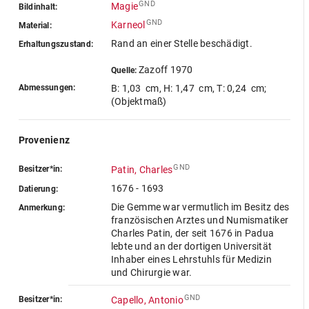
GND
Magie
Bildinhalt:
GND
Karneol
Material:
Rand an einer Stelle beschädigt.
Erhaltungszustand:
Zazoff 1970
Quelle:
Abmessungen:
B: 1,03 cm
,
H: 1,47 cm
,
T: 0,24 cm
;
(Objektmaß)
Provenienz
GND
Besitzer*in:
Patin, Charles
1676 - 1693
Datierung:
Die Gemme war vermutlich im Besitz des
Anmerkung:
französischen Arztes und Numismatiker
Charles Patin, der seit 1676 in Padua
lebte und an der dortigen Universität
Inhaber eines Lehrstuhls für Medizin
und Chirurgie war.
GND
Besitzer*in:
Capello, Antonio