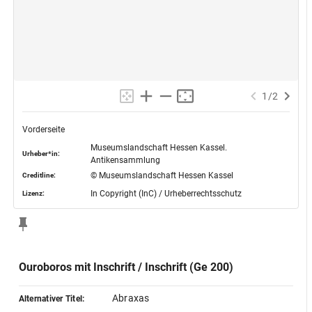
1
/
2
Vorderseite
Museumslandschaft Hessen Kassel.
Urheber*in:
Antikensammlung
© Museumslandschaft Hessen Kassel
Creditline:
In Copyright (InC) / Urheberrechtsschutz
Lizenz:
Ouroboros mit Inschrift / Inschrift (Ge 200)
Abraxas
Alternativer Titel: