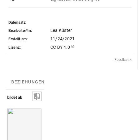
Datensatz
Lea Küster
Bearbeiter*in:
11/24/2021
Erstellt am:
CC BY 4.0
Lizenz:
Feedback
BEZIEHUNGEN
(3)
BEZIEHUNGSGRAPH
bildet ab
Dreifuß [nicht identifiziert]