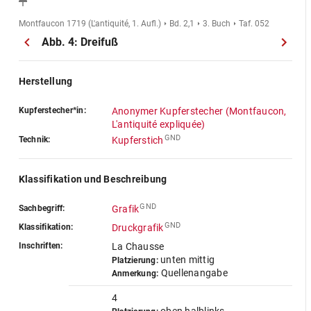
Montfaucon 1719 (L'antiquité, 1. Aufl.)
Bd. 2,1
3. Buch
Taf. 052
Abb. 4: Dreifuß
Herstellung
Kupferstecher*in:
Anonymer Kupferstecher (Montfaucon,
L'antiquité expliquée)
GND
Technik:
Kupferstich
Klassifikation und Beschreibung
GND
Sachbegriff:
Grafik
GND
Klassifikation:
Druckgrafik
Inschriften:
La Chausse
unten mittig
Platzierung:
Quellenangabe
Anmerkung:
4