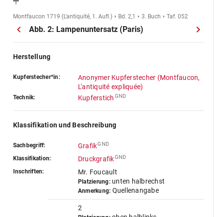
Montfaucon 1719 (L'antiquité, 1. Aufl.)
Bd. 2,1
3. Buch
Taf. 052
Abb. 2: Lampenuntersatz (Paris)
Herstellung
Kupferstecher*in:
Anonymer Kupferstecher (Montfaucon,
L'antiquité expliquée)
GND
Technik:
Kupferstich
Klassifikation und Beschreibung
GND
Sachbegriff:
Grafik
GND
Klassifikation:
Druckgrafik
Inschriften:
Mr. Foucault
unten halbrechst
Platzierung:
Quellenangabe
Anmerkung:
2