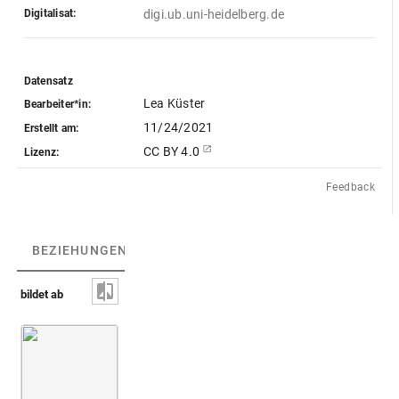
Digitalisat:
digi.ub.uni-heidelberg.de
Datensatz
Lea Küster
Bearbeiter*in:
11/24/2021
Erstellt am:
CC BY 4.0
Lizenz:
Feedback
BEZIEHUNGEN
(3)
BEZIEHUNGSGRAPH
bildet ab
Bibliothèque
Lampenuntersatz
Nationale de
France.
Département
des
Monnaies,