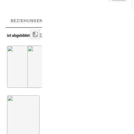
BEZIEHUNGEN
(3)
BEZIEHUNGSGRAPH
ist abgebildet in
Capello 1702 (Prodromus iconicus)
Montfaucon, Papiers de Montfaucon [Latin 11
Taf. [11], Nr. 59-66
Montfaucon 1719 (L'antiquité, 1. Aufl.)
Bd. 2,2
3. Buch