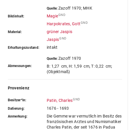
Zazoff 1970; MHK
Quelle:
GND
Magie
Bildinhalt:
GND
Harpokrates, Gott
grüner Jaspis
Material:
GND
Jaspis
intakt
Erhaltungszustand:
Zazoff 1970
Quelle:
Abmessungen:
B: 1,27 cm
,
H: 1,59 cm
,
T: 0,22 cm
;
(Objektmaß)
Provenienz
GND
Besitzer*in:
Patin, Charles
1676 - 1693
Datierung:
Die Gemme war vermutlich im Besitz des
Anmerkung:
französischen Arztes und Numismatiker
Charles Patin, der seit 1676 in Padua