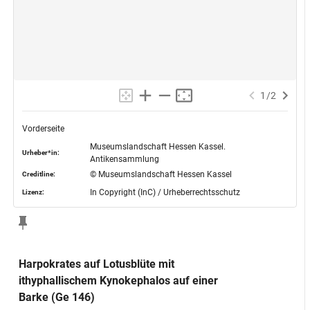
1
/
2
Vorderseite
Museumslandschaft Hessen Kassel.
Urheber*in:
Antikensammlung
© Museumslandschaft Hessen Kassel
Creditline:
In Copyright (InC) / Urheberrechtsschutz
Lizenz:
Harpokrates auf Lotusblüte mit
ithyphallischem Kynokephalos auf einer
Barke (Ge 146)