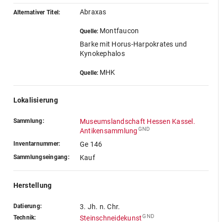
Abraxas
Alternativer Titel:
Montfaucon
Quelle:
Barke mit Horus-Harpokrates und
Kynokephalos
MHK
Quelle:
Lokalisierung
Sammlung:
Museumslandschaft Hessen Kassel.
GND
Antikensammlung
Inventarnummer:
Ge 146
Sammlungseingang:
Kauf
Herstellung
Datierung:
3. Jh. n. Chr.
GND
Technik:
Steinschneidekunst