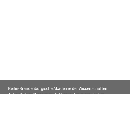
Berlin-Brandenburgische Akademie der Wissenschaften
Antiquitatum Thesaurus. Antiken in den europäischen
Bildquellen des 17. und 18. Jahrhunderts
Impressum
Datenschutz
Alle Objekt-Metadaten dieser Website können -