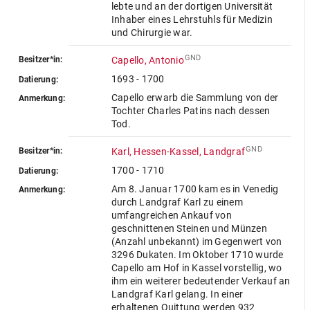
lebte und an der dortigen Universität
Inhaber eines Lehrstuhls für Medizin
und Chirurgie war.
GND
Besitzer*in:
Capello, Antonio
1693 - 1700
Datierung:
Capello erwarb die Sammlung von der
Anmerkung:
Tochter Charles Patins nach dessen
Tod.
GND
Besitzer*in:
Karl, Hessen-Kassel, Landgraf
1700 - 1710
Datierung:
Am 8. Januar 1700 kam es in Venedig
Anmerkung:
durch Landgraf Karl zu einem
umfangreichen Ankauf von
geschnittenen Steinen und Münzen
(Anzahl unbekannt) im Gegenwert von
3296 Dukaten. Im Oktober 1710 wurde
Capello am Hof in Kassel vorstellig, wo
ihm ein weiterer bedeutender Verkauf an
Landgraf Karl gelang. In einer
erhaltenen Quittung werden 932