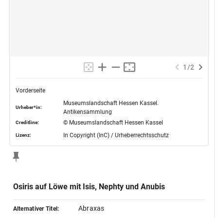
1
/
2
Vorderseite
Museumslandschaft Hessen Kassel.
Urheber*in:
Antikensammlung
© Museumslandschaft Hessen Kassel
Creditline:
In Copyright (InC) / Urheberrechtsschutz
Lizenz:
Osiris auf Löwe mit Isis, Nephty und Anubis
Abraxas
Alternativer Titel: