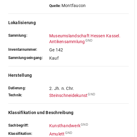
Montfaucon
Quelle:
Lokalisierung
Sammlung:
Museumslandschaft Hessen Kassel.
GND
Antikensammlung
Inventarnummer:
Ge 142
Sammlungseingang:
Kauf
Herstellung
Datierung:
2. Jh. n. Chr.
GND
Technik:
Steinschneidekunst
Klassifikation und Beschreibung
GND
Sachbegriff:
Kunsthandwerk
GND
Klassifikation:
Amulett