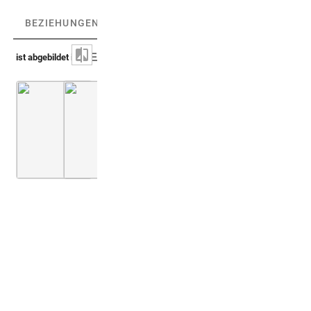
BEZIEHUNGEN
(2)
BEZIEHUNGSGRAPH
ist abgebildet in
Capello 1702 (Prodromus iconicus)
Montfaucon 1719 (L'antiquité, 1. Aufl.)
Taf. [17], Nr. 103-108
Bd. 2,