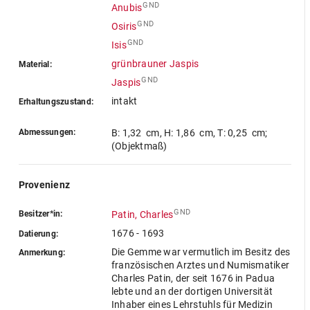
GND
Anubis
GND
Osiris
GND
Isis
grünbrauner Jaspis
Material:
GND
Jaspis
intakt
Erhaltungszustand:
Abmessungen:
B: 1,32 cm
,
H: 1,86 cm
,
T: 0,25 cm
;
(Objektmaß)
Provenienz
GND
Besitzer*in:
Patin, Charles
1676 - 1693
Datierung:
Die Gemme war vermutlich im Besitz des
Anmerkung:
französischen Arztes und Numismatiker
Charles Patin, der seit 1676 in Padua
lebte und an der dortigen Universität
Inhaber eines Lehrstuhls für Medizin