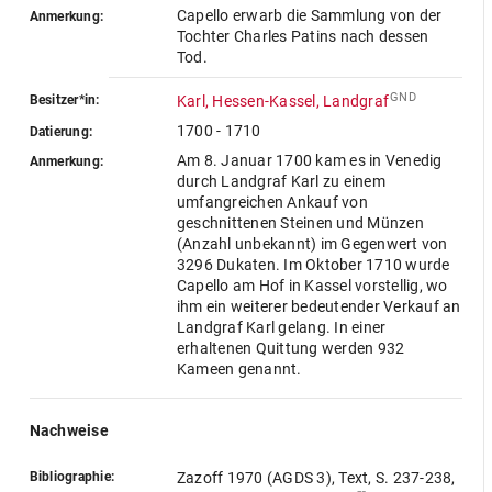
Capello erwarb die Sammlung von der
Anmerkung:
Tochter Charles Patins nach dessen
Tod.
GND
Besitzer*in:
Karl, Hessen-Kassel, Landgraf
1700 - 1710
Datierung:
Am 8. Januar 1700 kam es in Venedig
Anmerkung:
durch Landgraf Karl zu einem
umfangreichen Ankauf von
geschnittenen Steinen und Münzen
(Anzahl unbekannt) im Gegenwert von
3296 Dukaten. Im Oktober 1710 wurde
Capello am Hof in Kassel vorstellig, wo
ihm ein weiterer bedeutender Verkauf an
Landgraf Karl gelang. In einer
erhaltenen Quittung werden 932
Kameen genannt.
Nachweise
Bibliographie:
Zazoff 1970 (AGDS 3), Text, S. 237-238,