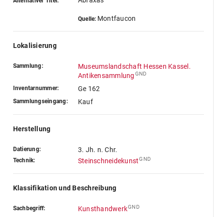
Abraxas
Alternativer Titel:
Montfaucon
Quelle:
Lokalisierung
Sammlung:
Museumslandschaft Hessen Kassel.
GND
Antikensammlung
Inventarnummer:
Ge 162
Sammlungseingang:
Kauf
Herstellung
Datierung:
3. Jh. n. Chr.
GND
Technik:
Steinschneidekunst
Klassifikation und Beschreibung
GND
Sachbegriff:
Kunsthandwerk