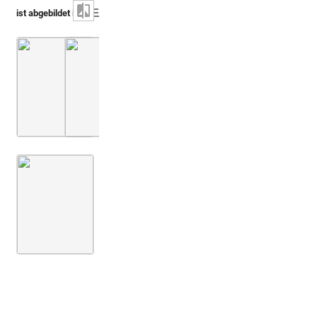
ist abgebildet in
Capello 1702 (Prodromus iconicus)
Montfaucon, Papiers de Montfaucon [Latin 11
Taf. [17], Nr. 103-108
Montfaucon 1719 (L'antiquité, 1. Aufl.)
Bd. 2,2
3. Buch