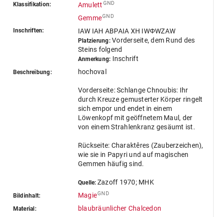
GND
Klassifikation:
Amulett
GND
Gemme
Inschriften:
IAW IAH ABPAIA XH IWΦWZAW
Vorderseite, dem Rund des
Platzierung:
Steins folgend
Inschrift
Anmerkung:
hochoval
Beschreibung:
Vorderseite: Schlange Chnoubis: Ihr
durch Kreuze gemusterter Körper ringelt
sich empor und endet in einem
Löwenkopf mit geöffnetem Maul, der
von einem Strahlenkranz gesäumt ist.
Rückseite: Charaktêres (Zauberzeichen),
wie sie in Papyri und auf magischen
Gemmen häufig sind.
Zazoff 1970; MHK
Quelle:
GND
Magie
Bildinhalt:
blaubräunlicher Chalcedon
Material: