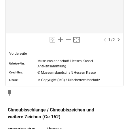
1
/
2
Vorderseite
Museumslandschaft Hessen Kassel.
Urheber*in:
Antikensammlung
© Museumslandschaft Hessen Kassel
Creditline:
In Copyright (InC) / Urheberrechtsschutz
Lizenz:
Chnoubisschlange / Chnoubiszeichen und
weitere Zeichen (Ge 162)