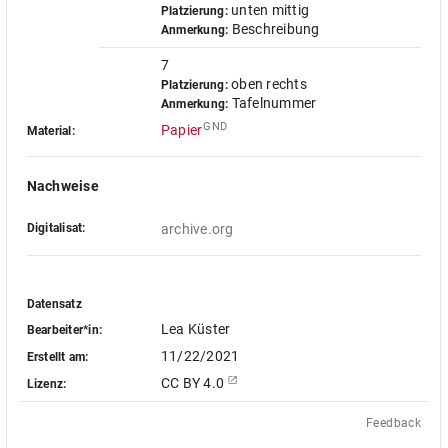
unten mittig
Platzierung:
Beschreibung
Anmerkung:
7
oben rechts
Platzierung:
Tafelnummer
Anmerkung:
GND
Papier
Material:
Nachweise
Digitalisat:
archive.org
Datensatz
Lea Küster
Bearbeiter*in:
11/22/2021
Erstellt am:
CC BY 4.0
Lizenz:
Feedback