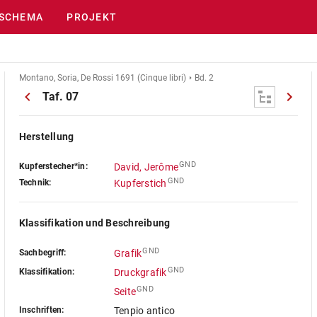
SCHEMA
PROJEKT
Montano, Soria, De Rossi 1691 (Cinque libri)
Bd. 2
Taf. 07
Herstellung
GND
Kupferstecher*in:
David, Jerôme
GND
Technik:
Kupferstich
Klassifikation und Beschreibung
GND
Sachbegriff:
Grafik
GND
Klassifikation:
Druckgrafik
GND
Seite
Inschriften:
Tenpio antico