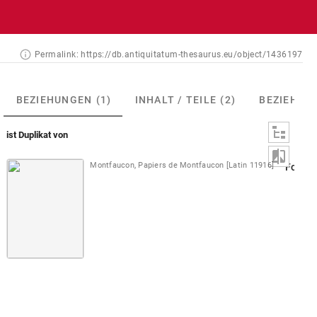
Permalink:
https://db.antiquitatum-thesaurus.eu/object/1436197
BEZIEHUNGEN
(1)
INHALT / TEILE
(2)
BEZIEHUN
ist Duplikat von
Montfaucon, Papiers de Montfaucon [Latin 11916]
Fol. 05