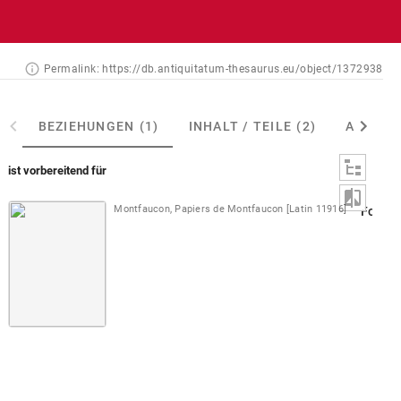
Permalink:
https://db.antiquitatum-thesaurus.eu/object/1372938
BEZIEHUNGEN
(1)
INHALT / TEILE
(2)
ABGEBI
ist vorbereitend für
Montfaucon, Papiers de Montfaucon [Latin 11916]
Fol. 29