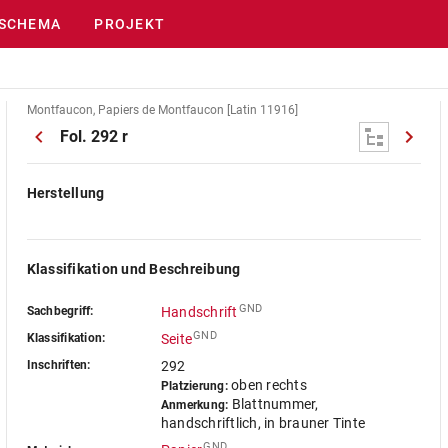
SCHEMA
PROJEKT
Montfaucon, Papiers de Montfaucon [Latin 11916]
Fol. 292 r
Herstellung
Klassifikation und Beschreibung
GND
Sachbegriff:
Handschrift
GND
Klassifikation:
Seite
Inschriften:
292
oben rechts
Platzierung:
Blattnummer,
Anmerkung:
handschriftlich, in brauner Tinte
GND