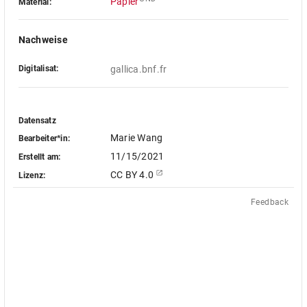
Papier
Material:
Nachweise
Digitalisat:
gallica.bnf.fr
Datensatz
Marie Wang
Bearbeiter*in:
11/15/2021
Erstellt am:
CC BY 4.0
Lizenz:
Feedback