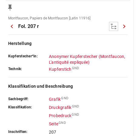
Montfaucon, Papiers de Montfaucon [Latin 11916]
Fol. 207 r
Herstellung
Kupferstecher*in:
Anonymer Kupferstecher (Montfaucon,
L'antiquité expliquée)
GND
Technik:
Kupferstich
Klassifikation und Beschreibung
GND
Sachbegriff:
Grafik
GND
Klassifikation:
Druckgrafik
GND
Probedruck
GND
Seite
Inschriften:
207