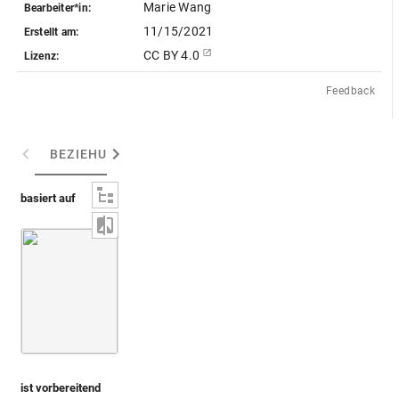
Marie Wang
Bearbeiter*in:
11/15/2021
Erstellt am:
CC BY 4.0
Lizenz:
Feedback
BEZIEHUNGEN
(2)
INHALT / TEILE
(6)
ABGEB
basiert auf
Montfaucon, Papiers de Montfaucon [Latin 11916]
Fol. 
ist vorbereitend