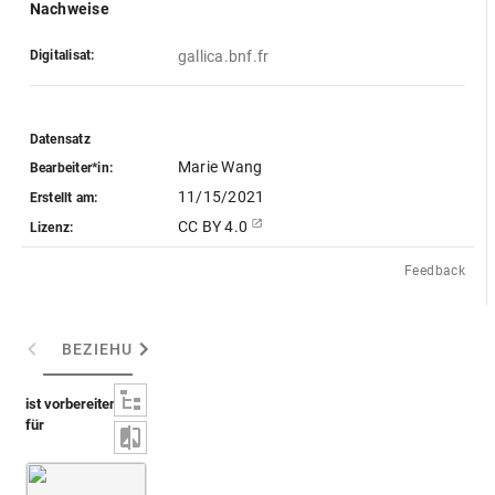
Nachweise
Digitalisat:
gallica.bnf.fr
Datensatz
Marie Wang
Bearbeiter*in:
11/15/2021
Erstellt am:
CC BY 4.0
Lizenz:
Feedback
BEZIEHUNGEN
(1)
INHALT / TEILE
(1)
ABGEB
ist vorbereitend
für
Montfaucon, Papiers de Montfaucon [Latin 11916]
Fol. 