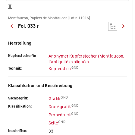
Montfaucon, Papiers de Montfaucon [Latin 11916]
Fol. 033 r
Herstellung
Kupferstecher*in:
Anonymer Kupferstecher (Montfaucon,
L'antiquité expliquée)
GND
Technik:
Kupferstich
Klassifikation und Beschreibung
GND
Sachbegriff:
Grafik
GND
Klassifikation:
Druckgrafik
GND
Probedruck
GND
Seite
Inschriften:
33