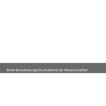
Berlin-Brandenburgische Akademie der Wissenschaften
Antiquitatum Thesaurus. Antiken in den europäischen
Bildquellen des 17. und 18. Jahrhunderts
Impressum
Datenschutz
Alle Objekt-Metadaten dieser Website können -