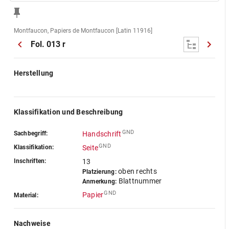
Montfaucon, Papiers de Montfaucon [Latin 11916]
Fol. 013 r
Herstellung
Klassifikation und Beschreibung
GND
Sachbegriff:
Handschrift
GND
Klassifikation:
Seite
Inschriften:
13
oben rechts
Platzierung:
Blattnummer
Anmerkung:
GND
Papier
Material:
Nachweise