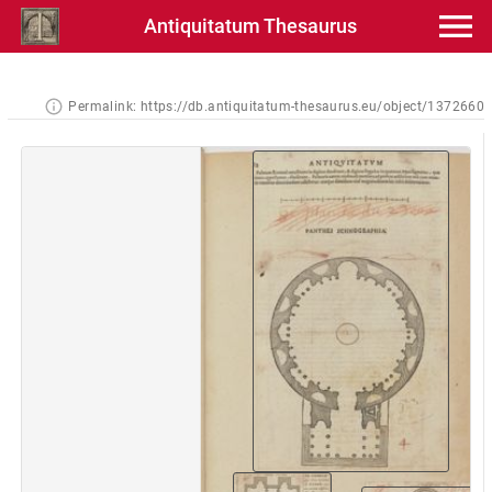
Antiquitatum Thesaurus
Permalink:
https://db.antiquitatum-thesaurus.eu/object/1372660