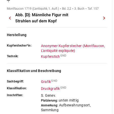
Montfaucon 1719 (L'antiquité, 1. Aufl.)
Bd. 2,2
3. Buch
Taf. 157
Abb. [D]: Männliche Figur mit
Strahlen auf dem Kopf
Herstellung
Kupferstecher*in:
Anonymer Kupferstecher (Montfaucon,
L'antiquité expliquée)
GND
Technik:
Kupferstich
Klassifikation und Beschreibung
GND
Sachbegriff:
Grafik
GND
Klassifikation:
Druckgrafik
Inschriften:
S. Genev.
unten mittig
Platzierung:
Aufbewahrungsort,
Anmerkung:
Sammlung