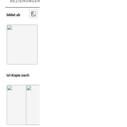
BEZIEHUNGEN
(3)
BEZIEHUNGSGRAPH
bildet ab
Männliche Figur mit Strahlen auf dem Kopf [ni
ist Kopie nach
Du Molinet 1692 (Cabinet S.te Genevieve)
Montfaucon, Papiers de Montfaucon [Latin 11
1. Teil
Taf. 30