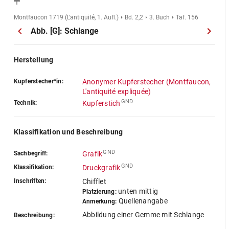
Montfaucon 1719 (L'antiquité, 1. Aufl.)
Bd. 2,2
3. Buch
Taf. 156
Abb. [G]: Schlange
Herstellung
Kupferstecher*in:
Anonymer Kupferstecher (Montfaucon,
L'antiquité expliquée)
GND
Technik:
Kupferstich
Klassifikation und Beschreibung
GND
Sachbegriff:
Grafik
GND
Klassifikation:
Druckgrafik
Inschriften:
Chifflet
unten mittig
Platzierung:
Quellenangabe
Anmerkung:
Abbildung einer Gemme mit Schlange
Beschreibung: