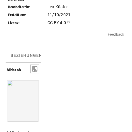
Lea Küster
Bearbeiter*in:
11/10/2021
Erstellt am:
CC BY 4.0
Lizenz:
Feedback
BEZIEHUNGEN
(3)
BEZIEHUNGSGRAPH
bildet ab
Schlange [neuzeitlich?] [nicht identifiziert]