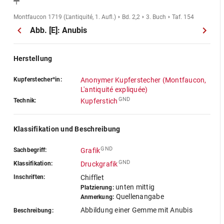
Montfaucon 1719 (L'antiquité, 1. Aufl.)
Bd. 2,2
3. Buch
Taf. 154
Abb. [E]: Anubis
Herstellung
Kupferstecher*in:
Anonymer Kupferstecher (Montfaucon,
L'antiquité expliquée)
GND
Technik:
Kupferstich
Klassifikation und Beschreibung
GND
Sachbegriff:
Grafik
GND
Klassifikation:
Druckgrafik
Inschriften:
Chifflet
unten mittig
Platzierung:
Quellenangabe
Anmerkung:
Abbildung einer Gemme mit Anubis
Beschreibung: