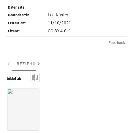
Datensatz
Lea Küster
Bearbeiter*in:
11/10/2021
Erstellt am:
CC BY 4.0
Lizenz:
Feedback
BEZIEHUNGEN
(3)
ABGEBILDETE ARTEFAKTE
bildet ab
Anubis [neuzeitlich?] [nicht identifiziert]