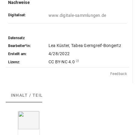
Nachweise
Digitalisat:
www.digitale-sammlungen.de
Datensatz
Lea Küster, Tabea Gerngreif-Bongertz
Bearbeiter*in:
4/28/2022
Erstellt am:
CC BY-NC 4.0
Lizenz:
Feedback
INHALT / TEILE
(4)
ABGEBILDETE ARTEFAKTE
(4)
N
r
.
2