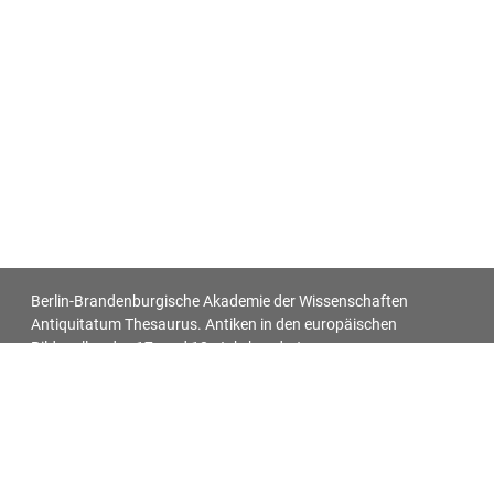
Berlin-Brandenburgische Akademie der Wissenschaften
Antiquitatum Thesaurus. Antiken in den europäischen
Bildquellen des 17. und 18. Jahrhunderts
Impressum
Datenschutz
Alle Objekt-Metadaten dieser Website können -
soweit nicht anders vermerkt - unter den Bedingungen der