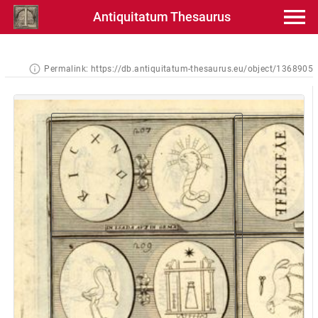
Antiquitatum Thesaurus
Permalink:
https://db.antiquitatum-thesaurus.eu/object/1368905