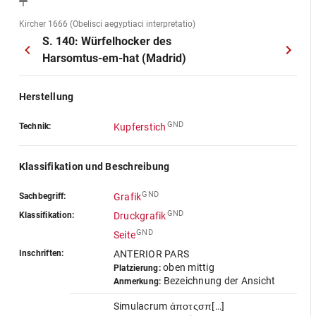
Kircher 1666 (Obelisci aegyptiaci interpretatio)
S. 140: Würfelhocker des
Harsomtus-em-hat (Madrid)
Herstellung
GND
Technik:
Kupferstich
Klassifikation und Beschreibung
GND
Sachbegriff:
Grafik
GND
Klassifikation:
Druckgrafik
GND
Seite
Inschriften:
ANTERIOR PARS
oben mittig
Platzierung:
Bezeichnung der Ansicht
Anmerkung:
Simulacrum άπоτςσπ[…]