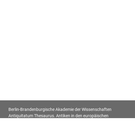
Berlin-Brandenburgische Akademie der Wissenschaften
Antiquitatum Thesaurus. Antiken in den europäischen
Bildquellen des 17. und 18. Jahrhunderts
Impressum