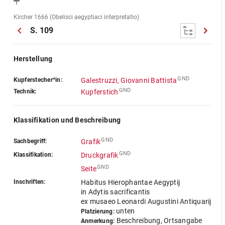
Kircher 1666 (Obelisci aegyptiaci interpretatio)
S. 109
Herstellung
GND
Kupferstecher*in:
Galestruzzi, Giovanni Battista
GND
Technik:
Kupferstich
Klassifikation und Beschreibung
GND
Sachbegriff:
Grafik
GND
Klassifikation:
Druckgrafik
GND
Seite
Inschriften:
Habitus Hierophantae Aegyptij
in Adytis sacrificantis
ex musaeo Leonardi Augustini Antiquarij
unten
Platzierung:
Beschreibung, Ortsangabe
Anmerkung: