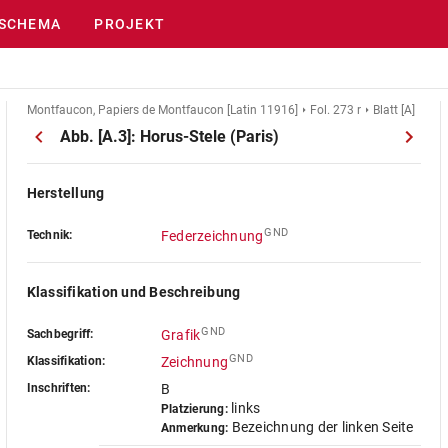
SCHEMA
PROJEKT
Montfaucon, Papiers de Montfaucon [Latin 11916]
Fol. 273 r
Blatt [A]
Abb. [A.3]: Horus-Stele (Paris)
Herstellung
GND
Technik:
Federzeichnung
Klassifikation und Beschreibung
GND
Sachbegriff:
Grafik
GND
Klassifikation:
Zeichnung
Inschriften:
B
links
Platzierung:
Bezeichnung der linken Seite
Anmerkung: