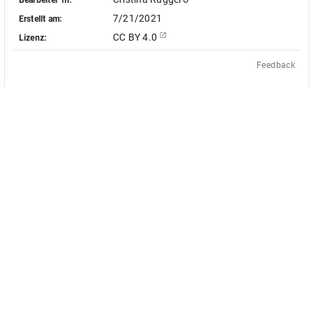
7/21/2021
Erstellt am:
CC BY 4.0
Lizenz:
Feedback
Das Akademienvorhaben »Antiquit
le Objekt-Metadaten dieser
europäischen Bildquellen des 17. u
 - soweit nicht anders vermerkt -
des von Bund und Ländern geför
ingungen der Creative-Commons-