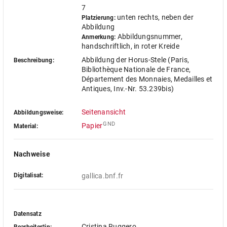
7
unten rechts, neben der
Platzierung:
Abbildung
Abbildungsnummer,
Anmerkung:
handschriftlich, in roter Kreide
Abbildung der Horus-Stele (Paris,
Beschreibung:
Bibliothèque Nationale de France,
Département des Monnaies, Medailles et
Antiques, Inv.-Nr. 53.239bis)
Seitenansicht
Abbildungsweise:
GND
Papier
Material:
Nachweise
Digitalisat:
gallica.bnf.fr
Datensatz
Cristina Ruggero
Bearbeiter*in: