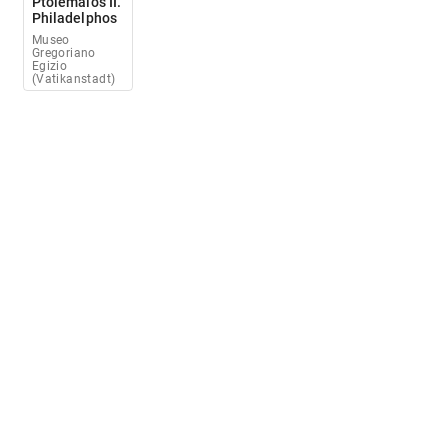
Ptolemaios II.
Philadelphos
Museo
Gregoriano
Egizio
(Vatikanstadt)