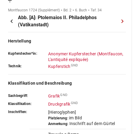
Montfaucon 1724 (Supplément)
Bd. 2
6. Buch
Taf. 34
Abb. [A]: Ptolemaios II. Philadelphos
(Vatikanstadt)
Herstellung
Kupferstecher*in:
Anonymer Kupferstecher (Montfaucon,
L'antiquité expliquée)
GND
Technik:
Kupferstich
Klassifikation und Beschreibung
GND
Sachbegriff:
Grafik
GND
Klassifikation:
Druckgrafik
Inschriften:
[Hieroglyphen]
im Bild
Platzierung:
Inschrift auf dem Gürtel
Anmerkung: