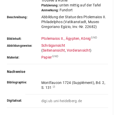
Trouvée a Rome
unten mittig auf der Tafel
Platzierung:
Fundort
Anmerkung:
Abbildung der Statue des Ptolemaios II.
Beschreibung:
Philadelphos (Vatikanstadt, Museo
Gregoriano Egizio, Inv.-Nr. 22682)
GND
Ptolemaios II., Ägypten, König
Bildinhalt:
Schrägansicht
Abbildungsweise:
(
Seitenansicht
,
Vorderansicht
)
GND
Papier
Material:
Nachweise
Bibliographie:
Montfaucon 1724 (Supplément), Bd. 2,
S. 131
Digitalisat:
digi.ub.uni-heidelberg.de