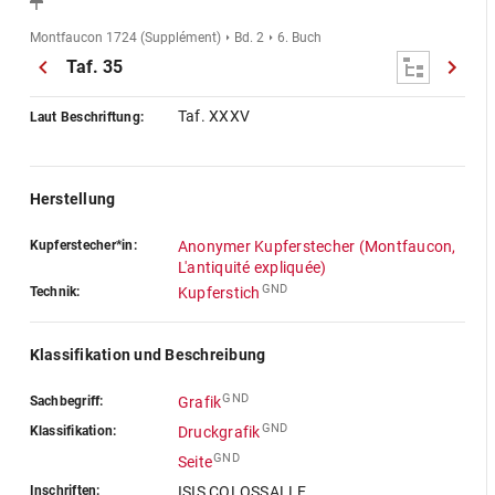
Montfaucon 1724 (Supplément)
Bd. 2
6. Buch
Taf. 35
Taf. XXXV
Laut Beschriftung:
Herstellung
Kupferstecher*in:
Anonymer Kupferstecher (Montfaucon,
L'antiquité expliquée)
GND
Technik:
Kupferstich
Klassifikation und Beschreibung
GND
Sachbegriff:
Grafik
GND
Klassifikation:
Druckgrafik
GND
Seite
Inschriften:
ISIS COLOSSALLE