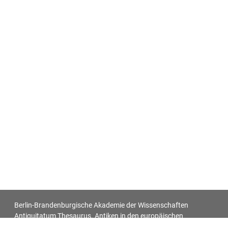
Berlin-Brandenburgische Akademie der Wissenschaften
Antiquitatum Thesaurus. Antiken in den europäischen
Bildquellen des 17. und 18. Jahrhunderts