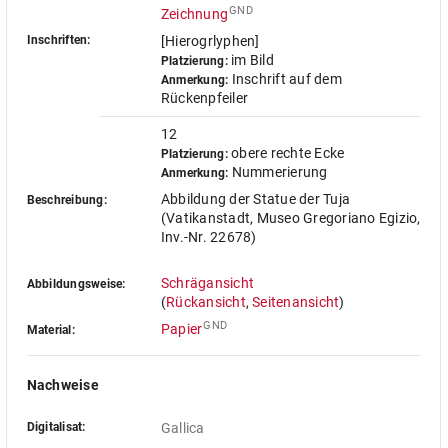
GND
Zeichnung
Inschriften:
[Hierogrlyphen]
im Bild
Platzierung:
Inschrift auf dem
Anmerkung:
Rückenpfeiler
12
obere rechte Ecke
Platzierung:
Nummerierung
Anmerkung:
Abbildung der Statue der Tuja
Beschreibung:
(Vatikanstadt, Museo Gregoriano Egizio,
Inv.-Nr. 22678)
Schrägansicht
Abbildungsweise:
(
Rückansicht
,
Seitenansicht
)
GND
Papier
Material:
Nachweise
Digitalisat:
Gallica