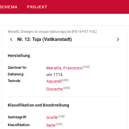
SCHEMA
PROJEKT
Moratti, Dissegni di cinque statue egizzie [FB-19-PET FOL]
Nr. 12: Tuja (Vatikanstadt)
Herstellung
GND
Zeichner*in:
Maratta, Francesco
Datierung:
um 1714
GND
Technik:
Aquarell
GND
Gouache
Klassifikation und Beschreibung
GND
Sachbegriff:
Grafik
GND
Klassifikation:
Seite