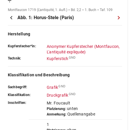
Montfaucon 1719 (L'antiquité, 1. Aufl.)
Bd. 2,2
1. Buch
Taf. 109
Abb. 1: Horus-Stele (Paris)
Herstellung
Kupferstecher*in:
Anonymer Kupferstecher (Montfaucon,
L'antiquité expliquée)
GND
Technik:
Kupferstich
Klassifikation und Beschreibung
GND
Sachbegriff:
Grafik
GND
Klassifikation:
Druckgrafik
Inschriften:
Mr. Foucault
unten
Platzierung:
Quellenangabe
Anmerkung:
1