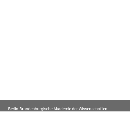
Berlin-Brandenburgische Akademie der Wissenschaften
Antiquitatum Thesaurus. Antiken in den europäischen
Bildquellen des 17. und 18. Jahrhunderts
Impressum