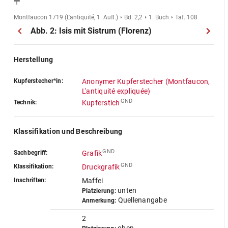
Montfaucon 1719 (L'antiquité, 1. Aufl.)
Bd. 2,2
1. Buch
Taf. 108
Abb. 2: Isis mit Sistrum (Florenz)
Herstellung
Kupferstecher*in:
Anonymer Kupferstecher (Montfaucon,
L'antiquité expliquée)
GND
Technik:
Kupferstich
Klassifikation und Beschreibung
GND
Sachbegriff:
Grafik
GND
Klassifikation:
Druckgrafik
Inschriften:
Maffei
unten
Platzierung:
Quellenangabe
Anmerkung:
2