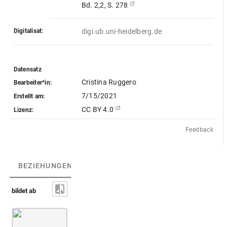
Bd. 2,2, S. 278
Digitalisat:
digi.ub.uni-heidelberg.de
Datensatz
Cristina Ruggero
Bearbeiter*in:
7/15/2021
Erstellt am:
CC BY 4.0
Lizenz:
Feedback
BEZIEHUNGEN
(3)
BEZIEHUNGSGRAPH
bildet ab
Museo
Isis mit Sistrum
Egizio
(Florenz)