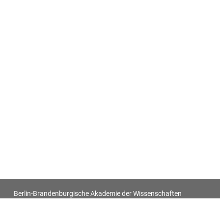
Berlin-Brandenburgische Akademie der Wissenschaften
Antiquitatum Thesaurus. Antiken in den europäischen
Bildquellen des 17. und 18. Jahrhunderts