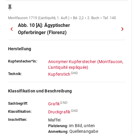
Montfaucon 1719 (L'antiquité, 1. Aufl.)
Bd. 2,2
2. Buch
Taf. 140
Abb. 10 [A]: Ägyptischer
Opferbringer (Florenz)
Herstellung
Kupferstecher*in:
Anonymer Kupferstecher (Montfaucon,
L'antiquité expliquée)
GND
Technik:
Kupferstich
Klassifikation und Beschreibung
GND
Sachbegriff:
Grafik
GND
Klassifikation:
Druckgrafik
Inschriften:
Maffei
im Bild, unten
Platzierung:
Quellenangabe
Anmerkung: