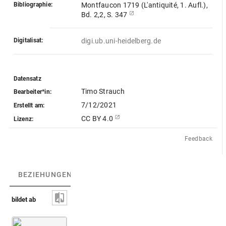
Bibliographie:
Montfaucon 1719 (L'antiquité, 1. Aufl.),
Bd. 2,2, S. 347
Digitalisat:
digi.ub.uni-heidelberg.de
Datensatz
Timo Strauch
Bearbeiter*in:
7/12/2021
Erstellt am:
CC BY 4.0
Lizenz:
Feedback
BEZIEHUNGEN
(3)
BEZIEHUNGSGRAPH
bildet ab
Museo
Ägyptischer Opferbringer