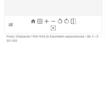
Prado, Villalpando 1596-1604 (In Ezechielem explanationes)
Bd. 3
S.
501-502
Abb. [A]: Congius
Herstellung
GND
Technik:
Kupferstich
Klassifikation und Beschreibung
GND
Sachbegriff:
Grafik
GND
Klassifikation:
Druckgrafik