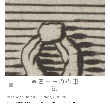
Medaillons du Roi s.d. [1. Zustand]
Taf. [19]
Abb. 137: Münze mit drei Tempeln in Smyrna