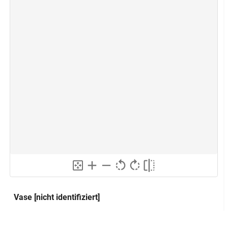
Vase [nicht identifiziert]
methretus
Alternativer Titel: