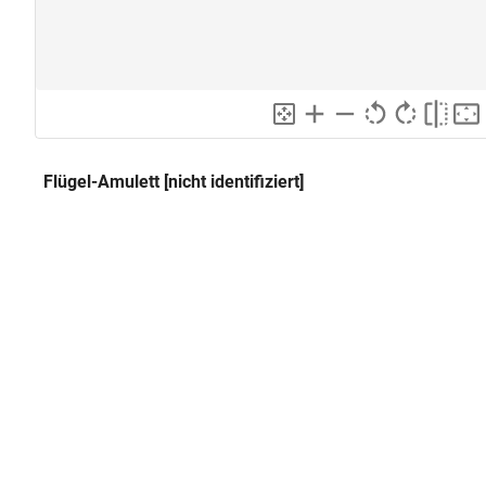
Flügel-Amulett [nicht identifiziert]
Flügel eines Skarabäus
Alternativer Titel:
Klassifikation und Beschreibung
GND
Sachbegriff:
Kunsthandwerk
GND
Klassifikation:
Amulett
Flügel; zwei Federreihen mit ei
Beschreibung:
Schwingen einmal durchbohrt; 
glatte Rückseite