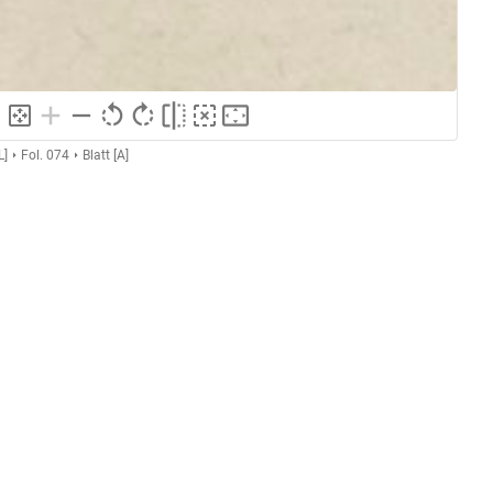
L]
Fol. 074
Blatt [A]
GND
Aquarell
GND
Federzeichnung
GND
Lavierung
ng
GND
Grafik
GND
Zeichnung