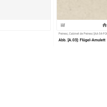
Peiresc, Cabinet de Peiresc [AA-54-FO
Abb. [A.03]: Flügel-Amulett
Herstellung
Technik:
Klassifikation und Beschreibu
nzelnen Federn; an den äußeren
am Flügelansatz gebrochen;
Sachbegriff:
Klassifikation: