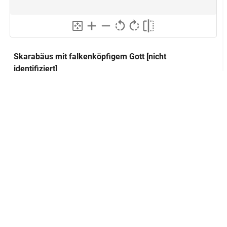
Skarabäus mit falkenköpfigem Gott [nicht
identifiziert]
Klassifikation und Beschreibung
GND
Sachbegriff:
Kunsthandwerk
GND
Klassifikation:
Amulett
GND
Skarabäus
Unterseite eines Skarabäus; Szene:
Beschreibung:
falkenköpfiger Gott; Schritthaltung; mit
Schurz bekleidet; rechter Arm hängt
herunter; linker Arm leicht erhoben in der
Hand desselben Arms hält er einen
kreuzförmigen Gegenstand; vor dem
linken Bein findet sich ein
undefinierbares Symbol(?); eine Öse