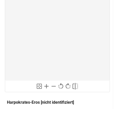
Harpokrates-Eros [nicht identifiziert]
Hr-pA-Xrd
Alternativer Titel: