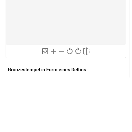
Bronzestempel in Form eines Delfins
Lokalisierung
Sammlung:
Bibliothèque Nationale de France.
Département des Monnaies, Medailles et
GND
Antiques
Inventarnummer:
bronze.2390
Sammlungseingang:
Kauf; 1727; Verkauf durch Nicolas
Mahudel