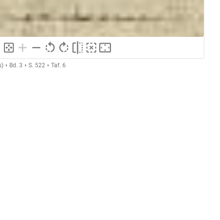
s)
Bd. 3
S. 522
Taf. 6
GND
Kupferstich
ng
GND
Grafik
GND
Druckgrafik
10
oben
Platzierung: