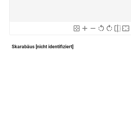
Skarabäus [nicht identifiziert]
Klassifikation und Beschreibung
GND
Sachbegriff:
Kunsthandwerk
GND
Klassifikation:
Amulett
GND
Skarabäus
Skarabäus; Flügeldecken und da
Beschreibung:
Linie getrennt
Provenienz