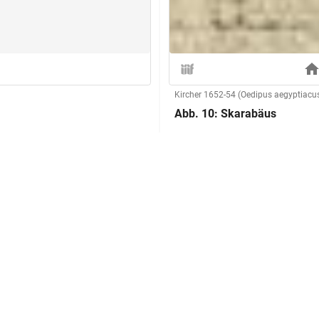
Kircher 1652-54 (Oedipus aegyptiacu
Abb. 10: Skarabäus
Herstellung
Technik:
Klassifikation und Beschreibu
s Halsschild jeweils durch eine
Sachbegriff:
Klassifikation:
Inschriften: