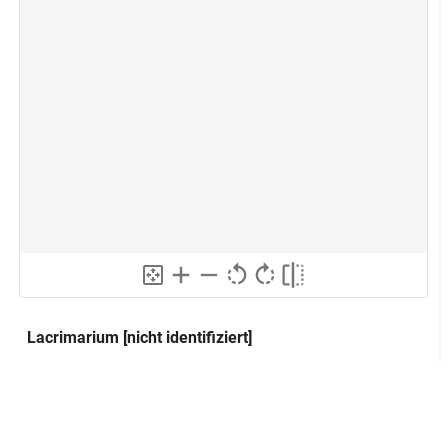
Lacrimarium [nicht identifiziert]
Ungentarium
Alternativer Titel:
Balsamarium