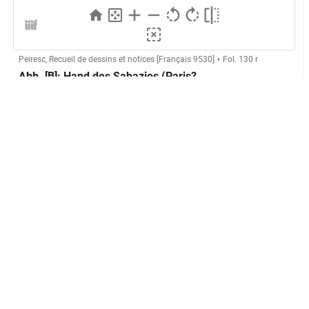
Peiresc, Recueil de dessins et notices [Français 9530]
Fol. 130 r
Abb. [B]: Hand des Sabazios (Paris?
London?)
Herstellung
GND
Technik:
Kupferstich
Klassifikation und Beschreibung
GND
Sachbegriff:
Grafik
GND
Klassifikation:
Druckgrafik
Vorderansicht
Abbildungsweise:
GND
Papier
Material: