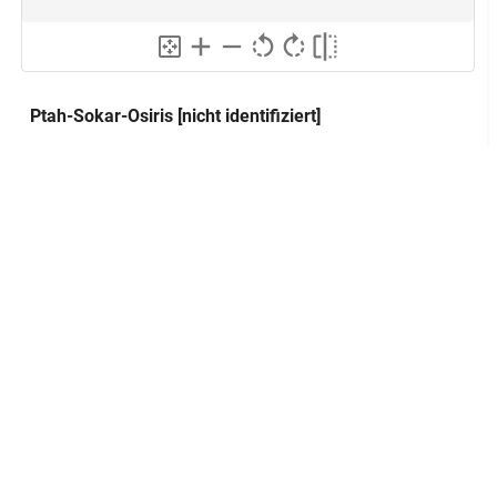
Ptah-Sokar-Osiris [nicht identifiziert]
Klassifikation und Beschreibung
GND
Sachbegriff:
Kunsthandwerk
GND
Klassifikation:
Statuette
Inschriften:
[Hieroglysphen]
Vorderseite, auf dem
Platzierung:
vertikalen, mittleren Streifen
Inschrift
Anmerkung:
[Hieroglysphen]
Rückseite, auf dem
Platzierung:
vertikalen, mittleren Streifen
Inschrift
Anmerkung:
Ptah-Sokar-Osiris: dreigeteilte Perrücke,
Beschreibung: