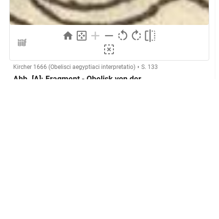
Kircher 1666 (Obelisci aegyptiaci interpretatio)
S. 133
Abb. [A]: Fragment - Obelisk von der
Tiberinsel (Paris)
Herstellung
GND
Technik:
Holzschnitt
Klassifikation und Beschreibung
GND
Sachbegriff:
Grafik
GND
Klassifikation:
Druckgrafik
Abbildung des Sockelfragments des
Beschreibung: