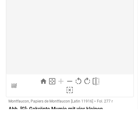
Montfaucon, Papiers de Montfaucon [Latin 11916]
Fol. 277 r
Abb. [G]: Gekrönte Mumie mit vier kleinen
Figuren
Herstellung