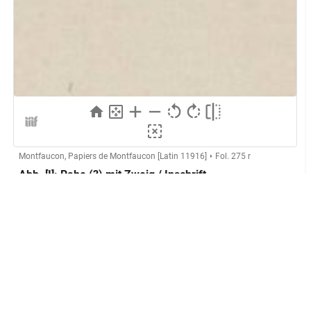
Montfaucon, Papiers de Montfaucon [Latin 11916]
Fol. 275 r
Abb. [I]: Rabe (?) mit Zweig / Inschrift
Herstellung
Kupferstecher:in:
Anonymer Kupferstecher (Montfaucon,
L'antiquité expliquée)
GND
Technik:
Kupferstich