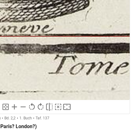
)
Bd. 2,2
1. Buch
Taf. 137
(Paris? London?)